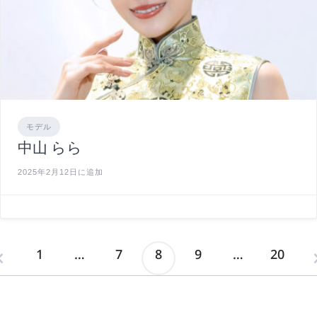
モデル
中山 らら
2025年2月12日に追加
1
…
7
8
9
…
20