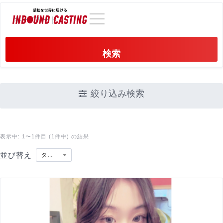
検索
絞り込み検索
表示中: 1〜1件目 (1件中) の結果
並び替え
タイトル