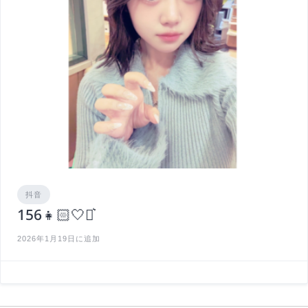
抖音
156👧🏻🤍⋆͛
2026年1月19日に追加